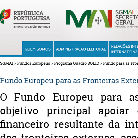
RELAÇÕES INT
QUEM SOMOS
ADMINISTRAÇÃO ELEITORAL
INTERNATIONA
SGMAI
>
Fundos Europeus
>
Programa Quadro SOLID
>
Fundo para as Fro
Fundo Europeu para as Fronteiras Exte
O Fundo Europeu para as
objetivo principal apoia
financeiro resultante da i
das fronteiras externas, a