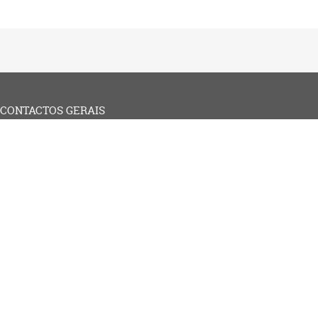
CONTACTOS GERAIS
Secretaria-Geral da Administração Interna
Rua S. Mamede n.23
1100-533 Lisboa
Tel: 213 409 000
Email: sec.geral.mai@sg.mai.gov.pt
© 2026 - SGMAI - Todos os direitos reservados