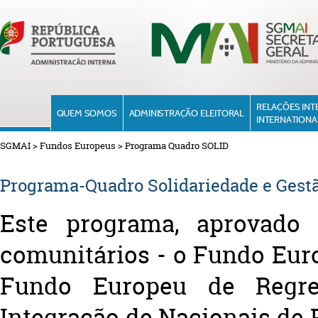
RELAÇÕES INT
QUEM SOMOS
ADMINISTRAÇÃO ELEITORAL
INTERNATIONA
SGMAI
>
Fundos Europeus
>
Programa Quadro SOLID
Programa-Quadro Solidariedade e Gestã
Este programa, aprovado 
comunitários - o Fundo Euro
Fundo Europeu de Regr
Integração de Nacionais de 