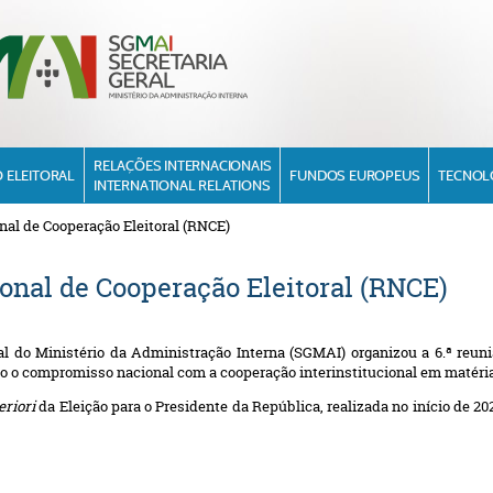
RELAÇÕES INTERNACIONAIS
 ELEITORAL
FUNDOS EUROPEUS
TECNOL
INTERNATIONAL RELATIONS
nal de Cooperação Eleitoral (RNCE)
ional de Cooperação Eleitoral (RNCE)
al do Ministério da Administração Interna (SGMAI) organizou a 6.ª reun
do o compromisso nacional com a cooperação interinstitucional em matéria 
eriori
da Eleição para o Presidente da República, realizada no início de 2