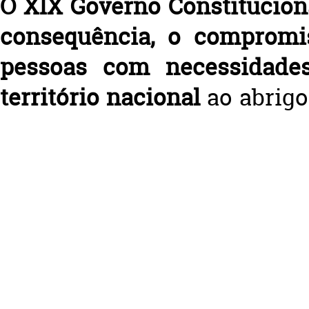
O XIX Governo Constitucion
consequência, o compromis
pessoas
com necessidades
território nacional
ao abrig
de reinstalação proposto
localizadas em Itália e Gréc
território nacional via ACN
Encontram-se igualme
designadamente: um Plano d