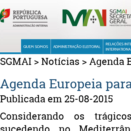
RELAÇÕES INT
QUEM SOMOS
ADMINISTRAÇÃO ELEITORAL
INTERNATIONA
SGMAI
>
Notícias
>
Agenda E
Agenda Europeia para
Publicada em 25-08-2015
Considerando os trágic
sucedendo no Mediterrân