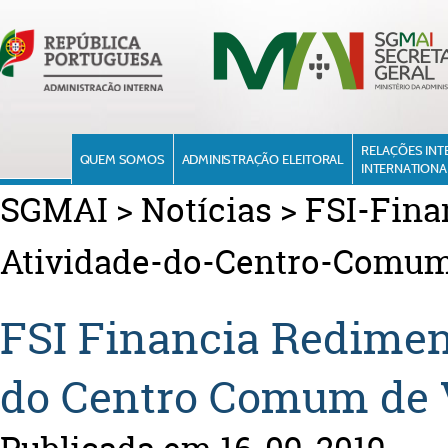
RELAÇÕES INT
QUEM SOMOS
ADMINISTRAÇÃO ELEITORAL
INTERNATIONA
SGMAI
>
Notícias
>
FSI-Fin
Atividade-do-Centro-Comum
FSI Financia Redime
do Centro Comum de V