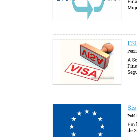
Fina
Migr
FSI
Publi
A Se
Fina
Segu
Sis
Publi
Em l
de 2