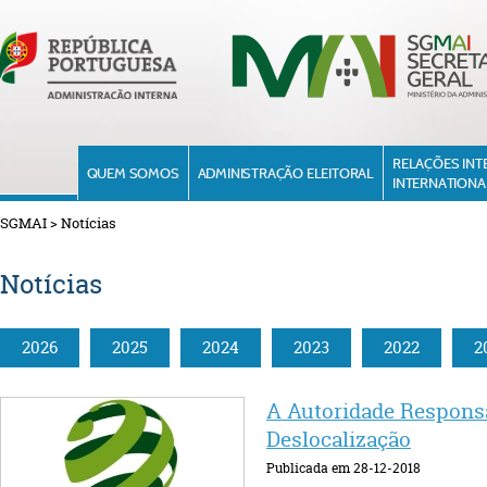
RELAÇÕES INT
QUEM SOMOS
ADMINISTRAÇÃO ELEITORAL
INTERNATIONA
SGMAI
>
Notícias
Notícias
2026
2025
2024
2023
2022
2
A Autoridade Responsá
Deslocalização
Publicada em 28-12-2018