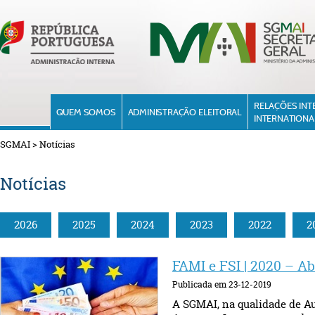
RELAÇÕES INT
QUEM SOMOS
ADMINISTRAÇÃO ELEITORAL
INTERNATIONA
SGMAI
>
Notícias
Notícias
2026
2025
2024
2023
2022
2
FAMI e FSI | 2020 – A
Publicada em 23-12-2019
A SGMAI, na qualidade de Au