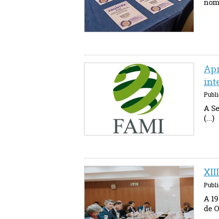
nome
Apr
int
Publ
A Se
(...)
XII
Publ
A 19
de O