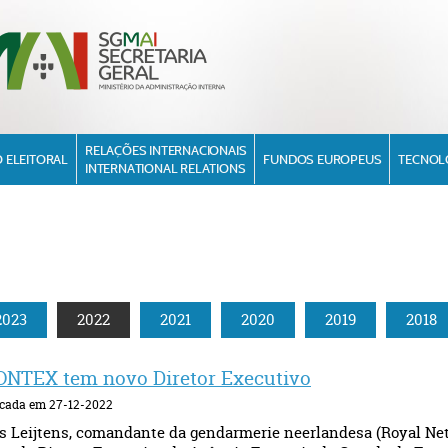
RELAÇÕES INTERNACIONAIS
 ELEITORAL
FUNDOS EUROPEUS
TECNOL
INTERNATIONAL RELATIONS
2023
2022
2021
2020
2019
2018
NTEX tem novo Diretor Executivo
icada em 27-12-2022
 Leijtens, comandante da gendarmerie neerlandesa (Royal Net