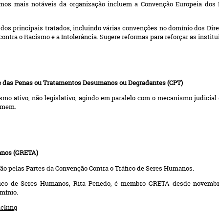
os mais notáveis da organização incluem a Convenção Europeia dos 
 dos principais tratados, incluindo várias convenções no domínio dos Dir
ontra o Racismo e a Intolerância. Sugere reformas para reforçar as institu
 e das Penas ou Tratamentos Desumanos ou Degradantes (CPT)
mo ativo, não legislativo, agindo em paralelo com o mecanismo judicia
homem.
manos (GRETA)
ão pelas Partes da Convenção Contra o Tráfico de Seres Humanos.
áfico de Seres Humanos, Rita Penedo, é membro GRETA desde novemb
mínio.
icking