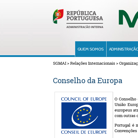
QUEM SOMOS
ADMINISTRAÇÃO
SGMAI
>
Relações Internacionais
>
Organizaç
Conselho da Europa
O Conselho 
União Europ
europeus at
com outras o
Portugal é 
Convenções 