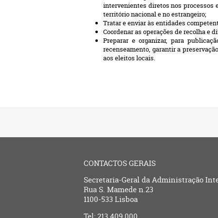
intervenientes diretos nos processos 
território nacional e no estrangeiro;
Tratar e enviar às entidades competent
Coordenar as operações de recolha e div
Preparar e organizar, para publicaç
recenseamento, garantir a preservação 
aos eleitos locais.
CONTACTOS GERAIS
Secretaria-Geral da Administração Int
Rua S. Mamede n.23
1100-533 Lisboa
Tel: 213 409 000