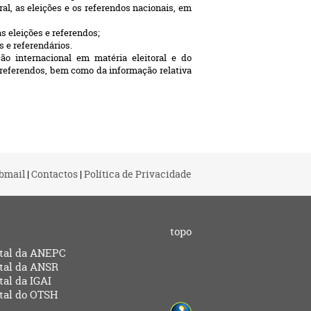
l, as eleições e os referendos nacionais, em
s eleições e referendos;
s e referendários.
ão internacional em matéria eleitoral e do
s referendos, bem como da informação relativa
bmail
|
Contactos
|
Política de Privacidade
topo
tal da ANEPC
tal da ANSR
tal da IGAI
tal do OTSH