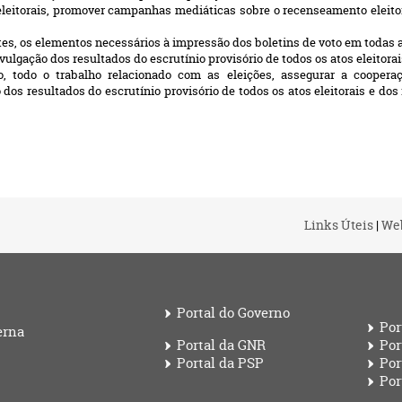
eleitorais, promover campanhas mediáticas sobre o recenseamento eleitora
es, os elementos necessários à impressão dos boletins de voto em todas a
ulgação dos resultados do escrutínio provisório de todos os atos eleitorai
ão, todo o trabalho relacionado com as eleições, assegurar a cooperaç
dos resultados do escrutínio provisório de todos os atos eleitorais e do
Links Úteis
|
We
Portal do Governo
Por
erna
Portal da GNR
Por
Portal da PSP
Por
Por