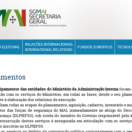
RELAÇÕES INTERNACIONAIS
 ELEITORAL
FUNDOS EUROPEUS
TECNOL
INTERNATIONAL RELATIONS
pamentos
uipamentos das entidades do Ministério da Administração Interna
focam-s
ção com os serviços do
Ministério, em todas as fases, desde o seu pl
té à elaboração dos relatórios de execução.
ham todas as etapas do planeamento, aquisição, cadastro, inventário e m
tos das forças
de segurança do MAI, nomeadamente ao abrigo do Decre
rança (DLPIEFSS), sob tutela do membro do Governo responsável pela á
 prossecução destes serviços é assegurada em articulação com os serviç
s inscritas no DLPIEFSS.
os serviços no âmbito da contratação pública conjuntamente com a gest