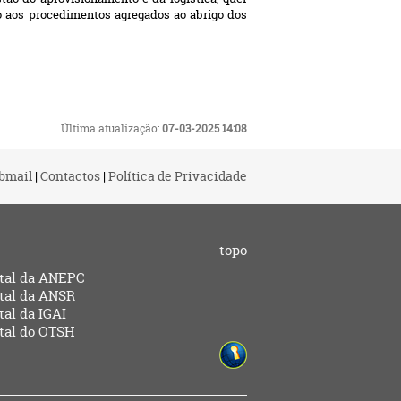
to aos procedimentos agregados ao abrigo dos
Última atualização:
07-03-2025 14:08
bmail
|
Contactos
|
Política de Privacidade
topo
tal da ANEPC
tal da ANSR
tal da IGAI
tal do OTSH