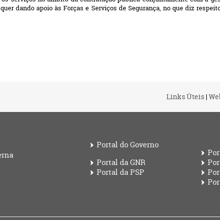
quer dando apoio às Forças e Serviços de Segurança, no que diz respei
Links Úteis
|
We
Portal do Governo
Por
erna
Portal da GNR
Por
Portal da PSP
Por
Por