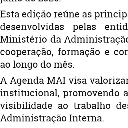
Esta edição reúne as principa
desenvolvidas pelas enti
Ministério da Administração
cooperaç
ã
o, forma
çã
o e co
ao longo do
m
ê
s.
A Agenda MAI visa valorizar
in
stitucional, promovendo a
visibilidade ao trabalho d
Administra
çã
o Interna.