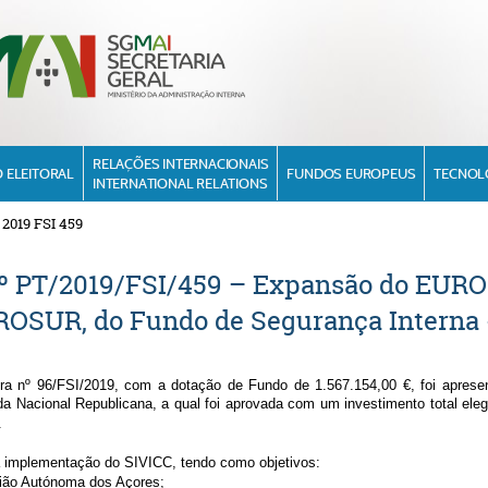
RELAÇÕES INTERNACIONAIS
 ELEITORAL
FUNDOS EUROPEUS
TECNOL
INTERNATIONAL RELATIONS
2019 FSI 459
º PT/2019/FSI/459 – Expansão do EUROS
ROSUR, do Fundo de Segurança Interna 
ura nº 96/FSI/2019, com a dotação de Fundo de 1.567.154,00 €, foi apres
a Nacional Republicana
, a qual foi aprovada com um
investimento total el
.
a implementação do SIVICC, tendo como objetivos:
ião Autónoma dos Açores;