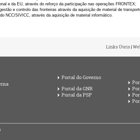
ional e da EU, através do reforço da participação nas operações FRONTEX;
gestão e controlo das fronteiras através da aquisição de material de transport
o do NCC/SIVICC, através da aquisição de material informático.
Links Úteis
|
We
Portal do Governo
Por
erna
Portal da GNR
Por
Portal da PSP
Por
Por
s