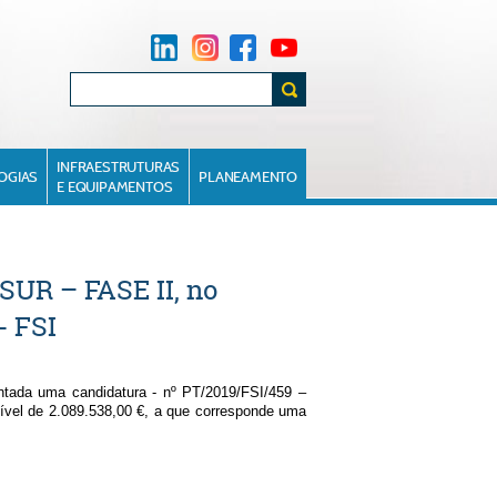
INFRAESTRUTURAS
OGIAS
PLANEAMENTO
E EQUIPAMENTOS
UR – FASE II, no
- FSI
entada uma candidatura - nº PT/2019/FSI/459
–
egível de 2.089.538,00 €, a que corresponde uma