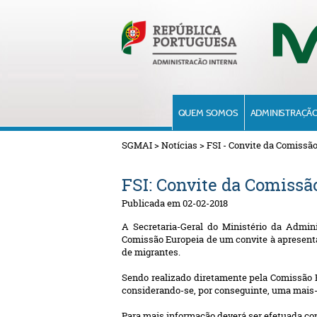
QUEM SOMOS
ADMINISTRAÇÃO
SGMAI
>
Notícias
>
FSI - Convite da Comissã
FSI: Convite da Comissã
Publicada em 02-02-2018
A Secretaria-Geral do Ministério da Admin
Comissão Europeia de um convite à a
present
de migrantes.
Sendo realizado diretamente pela Comissão E
considerando-se, por conseguinte, uma mais-
Para mais informação deverá ser efetuada co