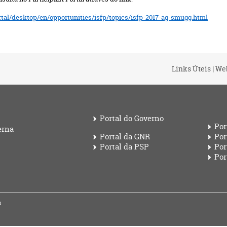
ortal/desktop/en/opportunities/isfp/topics/isfp-2017-ag-smugg.html
Links Úteis
|
We
Portal do Governo
Por
erna
Portal da GNR
Por
Portal da PSP
Por
Por
s