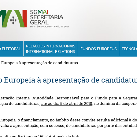
RELAÇÕES INTERNACIONAIS
 ELEITORAL
FUNDOS EUROPEUS
TECNOL
INTERNATIONAL RELATIONS
o Europeia à apresentação de candidaturas
o Europeia à apresentação de candidatu
istração Interna, Autoridade Responsável para o Fundo para a Seguran
ação de candidaturas,
até ao dia 5 de abril de 2018
, no domínio da
cooperaç
uropeia, o financiamento, no âmbito deste convite resulta adicional à do
valia a apresentação, com sucesso, de candidaturas por parte das entida
nsulta no
Participant Portal
através do link: