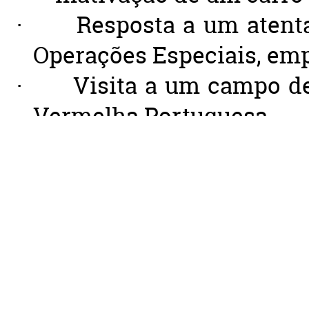
·
Resposta a um atenta
Operações Especiais, em
·
Visita a um campo de
Vermelha Portuguesa.
Este exercício teve como 
EUROGENDFOR para o desemp
de segurança locais, atra
treino, assim como missõe
reforço de outras polícias,