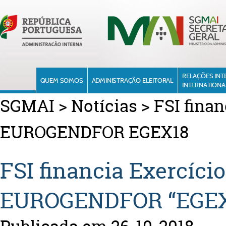
RELAÇÕES INT
QUEM SOMOS
ADMINISTRAÇÃO ELEITORAL
INTERNATIONA
SGMAI
>
Notícias
>
FSI finan
EUROGENDFOR EGEX18
FSI financia Exercíci
EUROGENDFOR “EGEX