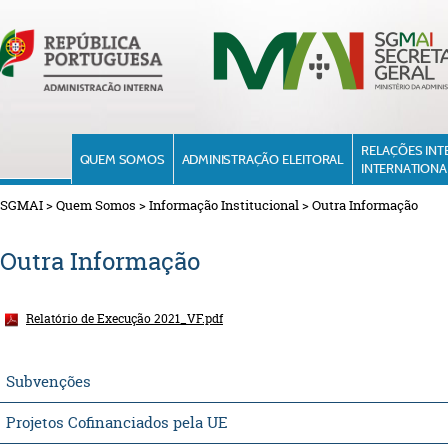
RELAÇÕES INT
QUEM SOMOS
ADMINISTRAÇÃO ELEITORAL
INTERNATIONA
SGMAI
>
Quem Somos
>
Informação Institucional
>
Outra Informação
Outra Informação
Relatório de Execução 2021_VF.pdf
Subvenções
Projetos Cofinanciados pela UE