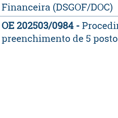
Financeira (DSGOF/DOC)
OE 202503/0984 -
​Proced
preenchimento de 5 posto
pessoal da SGMAI - carrei
para a Direção de Serviço
Financeira (DSGOF)
OE 202502/0973 -
Procedi
contratação de um (1) técn